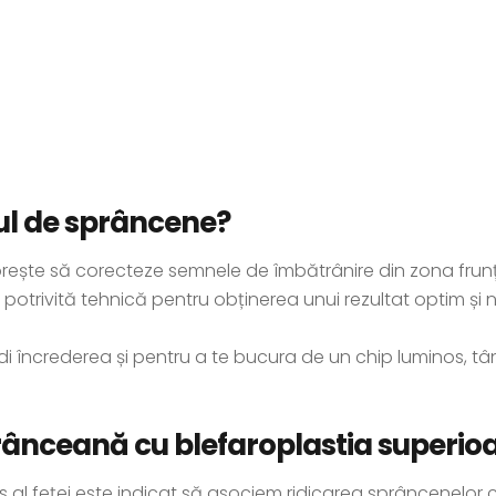
ngul de sprâncene?
ește să corecteze semnele de îmbătrânire din zona frunții 
i potrivită tehnică pentru obținerea unui rezultat optim și n
i încrederea și pentru a te bucura de un chip luminos, tâ
prânceană cu blefaroplastia superio
s al feței este indicat să asociem ridicarea sprâncenelor cu