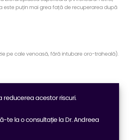
rarea este puțin mai grea față de recuperarea după
zie pe cale venoasă, fără intubare oro-traheală).
a reducerea acestor riscuri.
-te la o consultație la Dr. Andreea