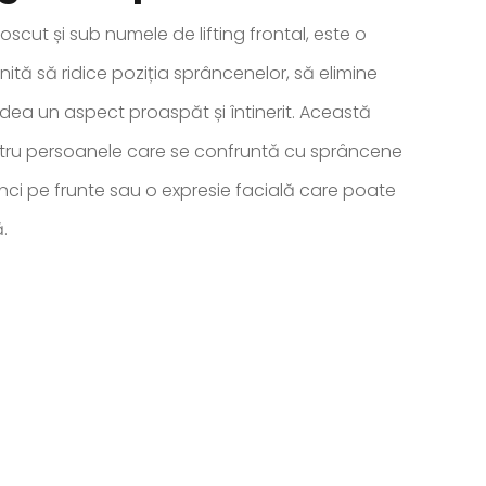
oscut și sub numele de lifting frontal, este o
tă să ridice poziția sprâncenelor, să elimine
redea un aspect proaspăt și întinerit. Această
entru persoanele care se confruntă cu sprâncene
ânci pe frunte sau o expresie facială care poate
.