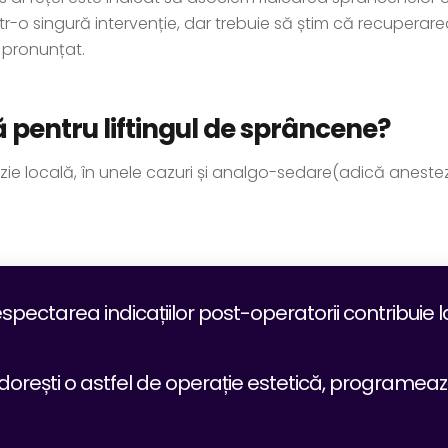
r într-o singură intervenție, dar trebuie să știm că recupe
 pronunțat.
ză pentru liftingul de sprâncene?
ezie locală, în unele cazuri și analgo-sedare(adică aneste
pectarea indicațiilor post-operatorii contribuie l
dorești o astfel de operație estetică, programează