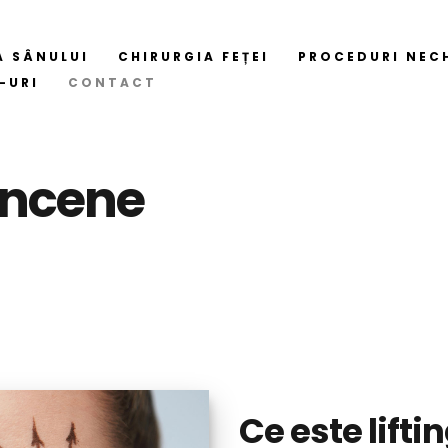
A SÂNULUI
CHIRURGIA FEȚEI
PROCEDURI NEC
-URI
CONTACT
râncene
Ce este lift