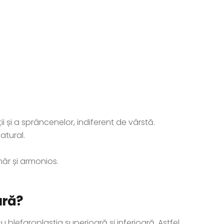
și a sprâncenelor, indiferent de vârstă.
atural.
năr și armonios.
ară?
 blefaroplastia superioară și inferioară. Astfel,