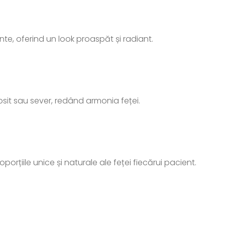
runte, oferind un look proaspăt și radiant.
it sau sever, redând armonia feței.
orțiile unice și naturale ale feței fiecărui pacient.