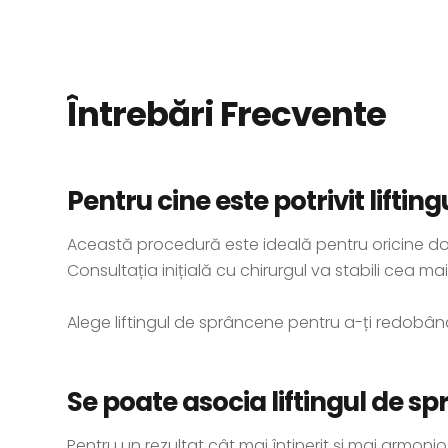
Întrebări Frecvente
Pentru cine este potrivit lifti
Această procedură este ideală pentru oricine dor
Consultația inițială cu chirurgul va stabili cea ma
Alege liftingul de sprâncene pentru a-ți redobând
Se poate asocia liftingul de s
Pentru un rezultat cât mai întinerit și mai armonio