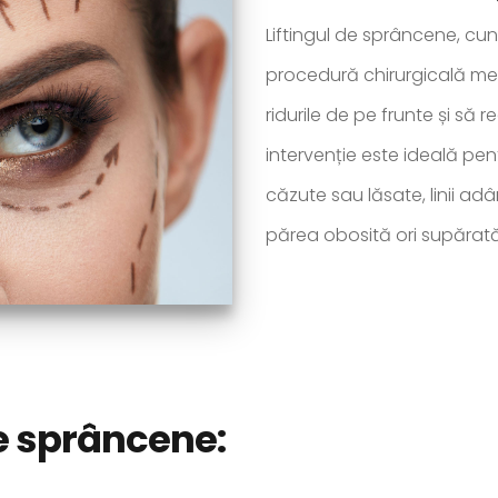
Liftingul de sprâncene, cun
procedură chirurgicală meni
ridurile de pe frunte și să 
intervenție este ideală p
căzute sau lăsate, linii ad
părea obosită ori supărată
de sprâncene: