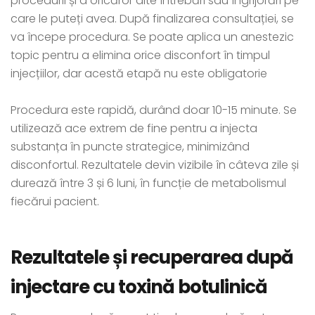
procedurii și a oricăror alte întrebări sau îngrijorări pe
care le puteți avea. După finalizarea consultației, se
va începe procedura. Se poate aplica un anestezic
topic pentru a elimina orice disconfort în timpul
injecțiilor, dar acestă etapă nu este obligatorie
Procedura este rapidă, durând doar 10-15 minute. Se
utilizează ace extrem de fine pentru a injecta
substanța în puncte strategice, minimizând
disconfortul. Rezultatele devin vizibile în câteva zile și
durează între 3 și 6 luni, în funcție de metabolismul
fiecărui pacient.
Rezultatele și recuperarea după
injectare cu toxină botulinică