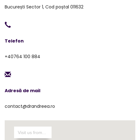
București Sector 1, Cod poștal 011632
Telefon
+40764 100 884
Adresă de mail
contact@drandreea.ro