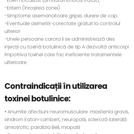
-Edem localizat (umflaturi la locul tratat);
-Eritem (înroșirea zonei)
-Simptome asemanatoare gripei, durere de cap.
-Eventuale asimetrii-corectate gratuit la controlul
ulterior
-Unele persoane carora li se administrează des
injecții cu toxină botulinică de tip A dezvoltă anticorpi
împotriva toxinei care fac ineficiente tratamentele
ulterioare.
Contraindicații în utilizarea
toxinei botulinice:
• Anumite afectiuni neuromusculare: miastenia gravis,
sindrom Eaton-Lambert, neuropatii, scleroză laterală
amiotrofic, paralizia Bell, miopatii