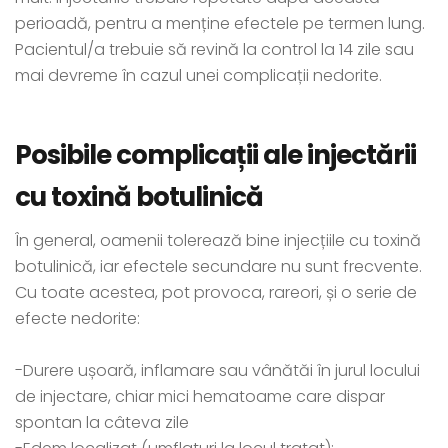
perioadă, pentru a menține efectele pe termen lung.
Pacientul/a trebuie să revină la control la 14 zile sau
mai devreme în cazul unei complicații nedorite.
Posibile complicații ale injectării
cu toxină botulinică
În general, oamenii tolerează bine injecțiile cu toxină
botulinică, iar efectele secundare nu sunt frecvente.
Cu toate acestea, pot provoca, rareori, și o serie de
efecte nedorite:
-Durere ușoară, inflamare sau vânătăi în jurul locului
de injectare, chiar mici hematoame care dispar
spontan la câteva zile