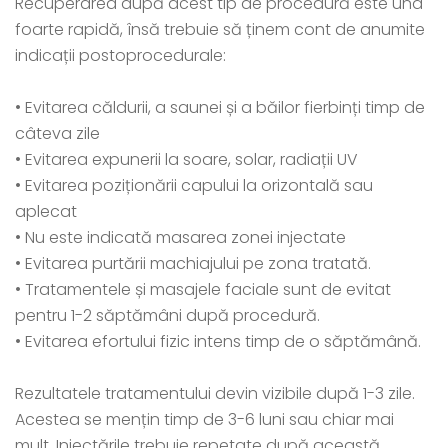
Recuperarea după acest tip de procedură este una
foarte rapidă, însă trebuie să ținem cont de anumite
indicații postoprocedurale:
• Evitarea căldurii, a saunei și a băilor fierbinți timp de
câteva zile
• Evitarea expunerii la soare, solar, radiații UV
• Evitarea poziționării capului la orizontală sau
aplecat
• Nu este indicată masarea zonei injectate
• Evitarea purtării machiajului pe zona tratată.
• Tratamentele și masajele faciale sunt de evitat
pentru 1-2 săptămâni după procedură.
• Evitarea efortului fizic intens timp de o săptămână.
Rezultatele tratamentului devin vizibile după 1-3 zile.
Acestea se mențin timp de 3-6 luni sau chiar mai
mult. Injectările trebuie repetate după această