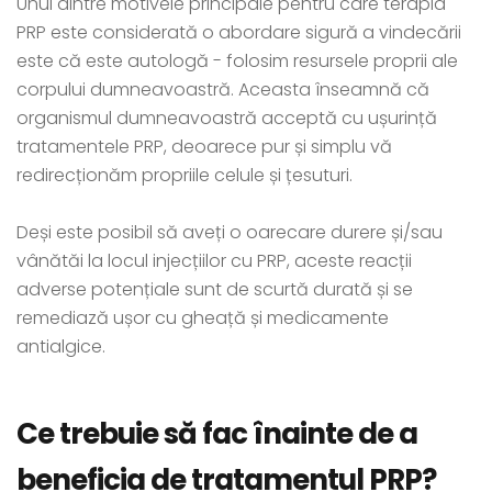
Unul dintre motivele principale pentru care terapia
PRP este considerată o abordare sigură a vindecării
este că este autologă - folosim resursele proprii ale
corpului dumneavoastră. Aceasta înseamnă că
organismul dumneavoastră acceptă cu ușurință
tratamentele PRP, deoarece pur și simplu vă
redirecționăm propriile celule și țesuturi.
Deși este posibil să aveți o oarecare durere și/sau
vânătăi la locul injecțiilor cu PRP, aceste reacții
adverse potențiale sunt de scurtă durată și se
remediază ușor cu gheață și medicamente
antialgice.
Ce trebuie să fac înainte de a
beneficia de tratamentul PRP?