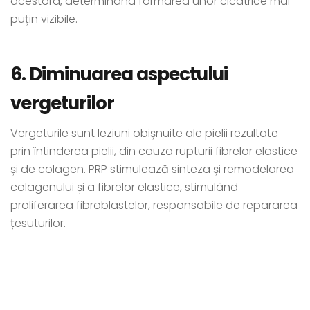
acestora, determinând formarea unor cicatrice mai
puțin vizibile.
6. Diminuarea aspectului
vergeturilor
Vergeturile sunt leziuni obișnuite ale pielii rezultate
prin întinderea pielii, din cauza rupturii fibrelor elastice
și de colagen. PRP stimulează sinteza și remodelarea
colagenului și a fibrelor elastice, stimulând
proliferarea fibroblastelor, responsabile de repararea
țesuturilor.