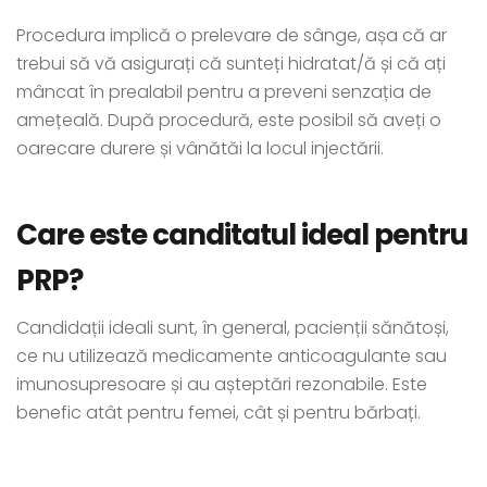
Procedura implică o prelevare de sânge, așa că ar
trebui să vă asigurați că sunteți hidratat/ă și că ați
mâncat în prealabil pentru a preveni senzația de
amețeală. După procedură, este posibil să aveți o
oarecare durere și vânătăi la locul injectării.
Care este canditatul ideal pentru
PRP?
Candidații ideali sunt, în general, pacienții sănătoși,
ce nu utilizează medicamente anticoagulante sau
imunosupresoare și au așteptări rezonabile. Este
benefic atât pentru femei, cât și pentru bărbați.