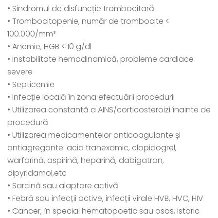
• Sindromul de disfuncție trombocitară
• Trombocitopenie, număr de trombocite <
100.000/mm³
• Anemie, HGB < 10 g/dl
• Instabilitate hemodinamică, probleme cardiace
severe
• Septicemie
• Infecție locală în zona efectuării procedurii
• Utilizarea constantă a AINS/corticosteroizi înainte de
procedură
• Utilizarea medicamentelor anticoagulante și
antiagregante: acid tranexamic, clopidogrel,
warfarină, aspirină, heparină, dabigatran,
dipyridamol,etc
• Sarcină sau alaptare activă
• Febră sau infecții active, infecții virale HVB, HVC, HIV
• Cancer, în special hematopoetic sau osos, istoric