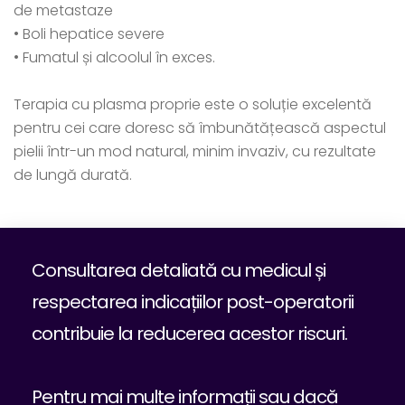
de metastaze
• Boli hepatice severe
• Fumatul și alcoolul în exces.
Terapia cu plasma proprie este o soluție excelentă
pentru cei care doresc să îmbunătățească aspectul
pielii într-un mod natural, minim invaziv, cu rezultate
de lungă durată.
Consultarea detaliată cu medicul și
respectarea indicațiilor post-operatorii
contribuie la reducerea acestor riscuri.
Pentru mai multe informații sau dacă